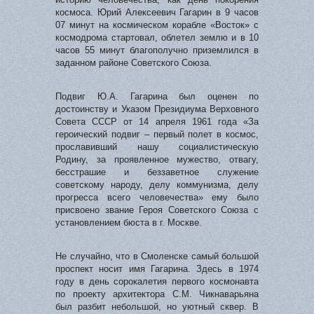
космоса. Юрий Алексеевич Гагарин в 9 часов
07 минут на космическом корабле «Восток» с
космодрома стартовал, облетел землю и в 10
часов 55 минут благополучно приземлился в
заданном районе Советского Союза.
Подвиг Ю.А. Гагарина был оценен по
достоинству и Указом Президиума Верховного
Совета СССР от 14 апреля 1961 года «За
героический подвиг – первый полет в космос,
прославивший нашу социалистическую
Родину, за проявленное мужество, отвагу,
бесстрашие и беззаветное служение
советскому народу, делу коммунизма, делу
прогресса всего человечества» ему было
присвоено звание Героя Советского Союза с
установлением бюста в г. Москве.
Не случайно, что в Смоленске самый большой
проспект носит имя Гагарина. Здесь в 1974
году в день сорокалетия первого космонавта
по проекту архитектора С.М. Чикнаварьяна
был разбит небольшой, но уютный сквер. В