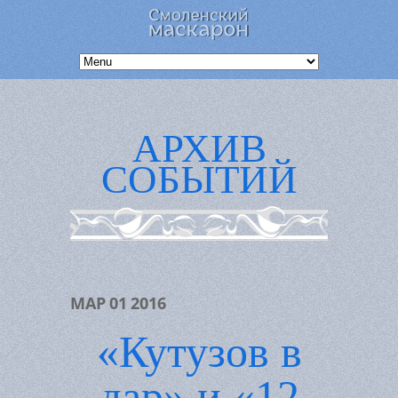
АРХИВ
СОБЫТИЙ
МАР
01
2016
«Кутузов в
дар» и «12