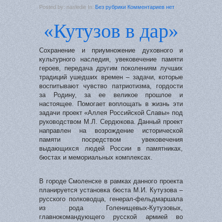
Posted by: nasledie In:
Без рубрики
Комментариев нет
«Кутузов в дар»
Сохранение и приумножение духовного и
культурного наследия, увековечение памяти
героев, передача другим поколениям лучших
традиций ушедших времен – задачи, которые
воспитывают чувство патриотизма, гордости
за Родину, за ее великое прошлое и
настоящее. Помогает воплощать в жизнь эти
задачи проект «Аллея Российской Славы» под
руководством М.Л. Сердюкова. Данный проект
направлен на возрождение исторической
памяти посредством увековечения
выдающихся людей России в памятниках,
бюстах и мемориальных комплексах.
В городе Смоленске в рамках данного проекта
планируется установка бюста М.И. Кутузова –
русского полководца, генерал-фельдмаршала
из рода Голенищевых-Кутузовых,
главнокомандующего русской армией во