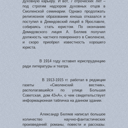
духовную карьеру. И вот, 7 отроческих лет –
под строгим надзором духовных отцов в
Смоленской семинарии. Однако продолжать
религиозное образование юноша отказался и
поступил в Демидовский лицей в Ярославле,
собираясь стать юристом. По окончанию
Демидовского лицея А. Беляев получил
должность частного поверенного в Смоленске,
и скоро приобрел известность хорошего
юриста.
В 1914 году оставил юриспруденцию
ради литературы и театра.
В 1913-1915 гг. работал в редакции
газеты «Смоленский вестник»,
располагавшейся по улице Большая
Советская, дом 43«А», о чем свидетельствует
информационная табличка на данном здании.
Александр Беляев написал большое
количество научно-фантастических
произведений: романы, повести и рассказы.