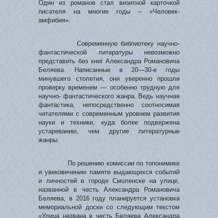
Один из романов стал визитной карточкой
писателя на многие годы – «Человек-
амфибия».
Современную библиотеку научно-
фантастической ли­тературы невозможно
представить без книг Александра Романовича
Беляева. Написанные в 20—30-е годы
минувшего столетия, они уверенно прошли
про­верку временем — особенно трудную для
научно- фантастического жанра. Ведь научная
фантасти­ка, непосредственно соотносимая
читателями с современным уровнем развития
науки и техники, куда более подвержена
устареванию, чем другие литературные
жанры.
По решению комиссии по топонимике
и увековечению памяти выдающихся событий
и личностей в городе Смоленске на улице,
названной в честь Александра Романовича
Беляева, в 2016 году планируется установка
мемориальной доски со следующим текстом
«Улица названа в честь Беляева Александра